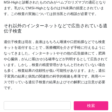
MSI-Highと診断されたもののみがペムブロリズマブの適応となり
ます。乳がんでMSI-Highとなるのは1%未満の頻度とされていま
す。この検査の実施については担当医との相談が必要です。
それ以外のインターネットなどで広告されている遺
伝子検査
遺伝子検査は現在，血液はもちろん唾液や口腔粘膜などでも検査
キットを送付することで，医療機関を介さず手軽に行えるように
なってきました。インターネットやその他の広告媒体にて，肥満
や心臓病，がんに罹(かか)る確率などが判明するとして広告されて
います。しかし，検査の精度管理がきちんと行われていない場合
も多く，検査結果の信頼性が低い可能性があります。また，遺伝
子変異の結果と病気の関連性の科学的根拠も希薄です。商用ベー
スで行っている遺伝子検査の結果およびその解釈には注意が必要
です。