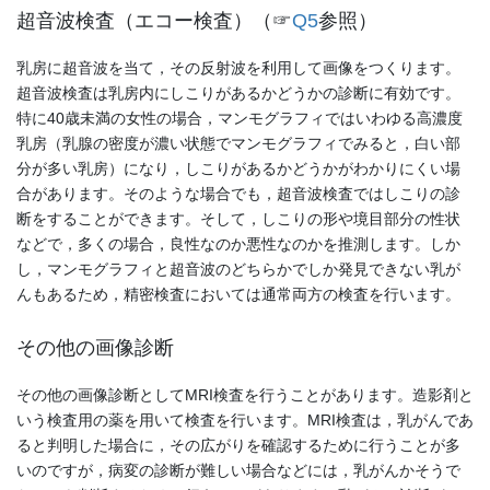
超音波検査（エコー検査）（☞
Q5
参照）
乳房に超音波を当て，その反射波を利用して画像をつくります。
超音波検査は乳房内にしこりがあるかどうかの診断に有効です。
特に40歳未満の女性の場合，マンモグラフィではいわゆる高濃度
乳房（乳腺の密度が濃い状態でマンモグラフィでみると，白い部
分が多い乳房）になり，しこりがあるかどうかがわかりにくい場
合があります。そのような場合でも，超音波検査ではしこりの診
断をすることができます。そして，しこりの形や境目部分の性状
などで，多くの場合，良性なのか悪性なのかを推測します。しか
し，マンモグラフィと超音波のどちらかでしか発見できない乳が
んもあるため，精密検査においては通常両方の検査を行います。
その他の画像診断
その他の画像診断としてMRI検査を行うことがあります。造影剤と
いう検査用の薬を用いて検査を行います。MRI検査は，乳がんであ
ると判明した場合に，その広がりを確認するために行うことが多
いのですが，病変の診断が難しい場合などには，乳がんかそうで