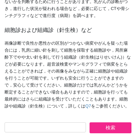
ないかを判断するために行うことがあります。乳がんの診断がつ
き，進行した状況が疑われる場合など，必要に応じて，CTや骨シ
ンチグラフィなどで進行度（病期）を調べます。
細胞診および組織診（針生検）など
画像診断で良性か悪性かの区別がつかない病変やがんを疑った場
合には，乳房に細い針を刺して細胞を採取する細胞診や，局所麻
酔下でやや太い針を刺して行う組織診（針生検(はりせいけん)）な
どが必要になります。超音波検査やマンモグラフィで病変をとら
えることができれば，その画像をみながら正確に細胞診や組織診
を行うことが可能です。いずれも安全に行うことができますの
で，安心して受けてください。細胞診だけでは乳がんかどうかを
断定することができない場合もありますので，細胞診を行っても
最終的にはさらに組織診を受けていただくこともあります。細胞
診や組織診（針生検）について，詳しくは
Q7
をご参照ください。