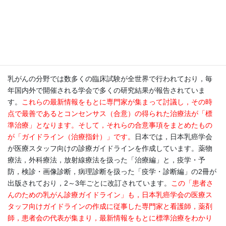
もとに検討されたものですから，臨床の現場で使用できる最善の
治療法ということになります。
標準治療はどのようにして決まるのですか。また，
標準治療とガイドラインの関係を教えてください
乳がんの分野では数多くの臨床試験が全世界で行われており，毎
年国内外で開催される学会で多くの研究結果が報告されていま
す。
これらの最新情報をもとに専門家が集まって討議し，その時
点で最善であるとコンセンサス（合意）の得られた治療法が「標
準治療」となります。そして，それらの合意事項をまとめたもの
が「ガイドライン（治療指針）」です。
日本では，日本乳癌学会
が医療スタッフ向けの診療ガイドラインを作成しています。薬物
療法，外科療法，放射線療法を扱った「治療編」と，疫学・予
防，検診・画像診断，病理診断を扱った「疫学・診断編」の2冊が
出版されており，2～3年ごとに改訂されています。
この「患者さ
んのための乳がん診療ガイドライン」も，日本乳癌学会の医療ス
タッフ向けガイドラインの作成に従事した専門家と看護師，薬剤
師，患者会の代表が集まり，最新情報をもとに標準治療をわかり