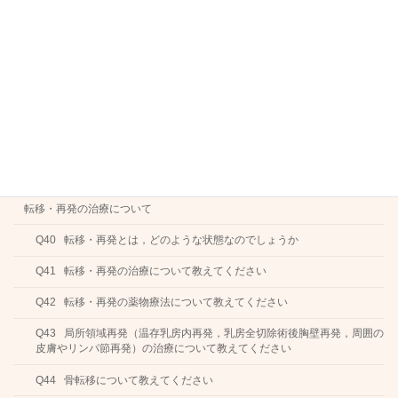
Q36 乳房全切除術後の放射線療法はどのように行われるのでしょうか
Q37 乳房手術後の放射線療法の際にみられる副作用はどのようなもので
すか
Q38 手術後の放射線療法は術後どのくらいまでに受けたほうがよいので
しょうか
初期治療後の診察と検査
Q39 手術後の経過観察はどのように受けたらよいでしょうか
転移・再発の治療について
Q40 転移・再発とは，どのような状態なのでしょうか
Q41 転移・再発の治療について教えてください
Q42 転移・再発の薬物療法について教えてください
Q43 局所領域再発（温存乳房内再発，乳房全切除術後胸壁再発，周囲の
皮膚やリンパ節再発）の治療について教えてください
Q44 骨転移について教えてください