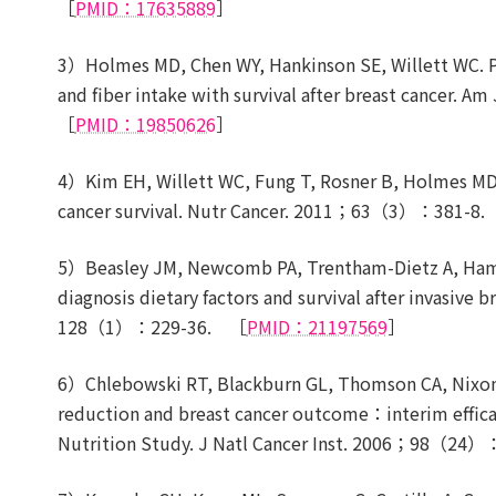
［
PMID：17635889
］
3）Holmes MD, Chen WY, Hankinson SE, Willett WC. Phys
and fiber intake with survival after breast cance
［
PMID：19850626
］
4）Kim EH, Willett WC, Fung T, Rosner B, Holmes MD.
cancer survival. Nutr Cancer. 2011；63（3）：381-8
5）Beasley JM, Newcomb PA, Trentham-Dietz A, Hampto
diagnosis dietary factors and survival after invasive 
128（1）：229-36. ［
PMID：21197569
］
6）Chlebowski RT, Blackburn GL, Thomson CA, Nixon D
reduction and breast cancer outcome：interim effica
Nutrition Study. J Natl Cancer Inst. 2006；98（2