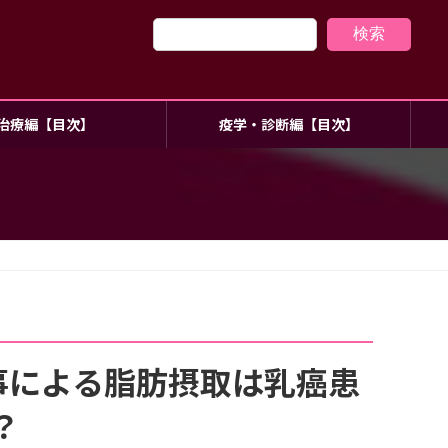
検索
治療編【目次】
疫学・診断編【目次】
事による脂肪摂取は乳癌患
？