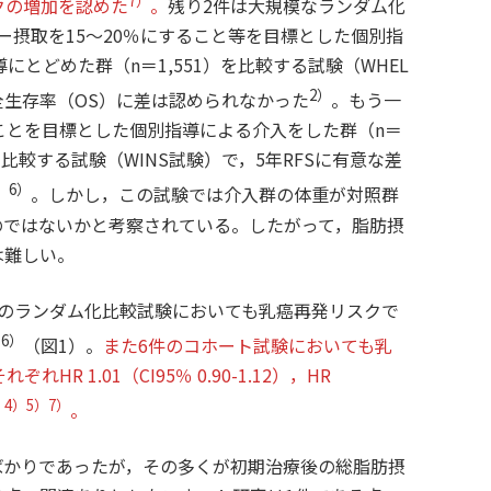
7）
クの増加を認めた
。
残り2件は大規模なランダム化
ー摂取を15～20％にすること等を目標とした個別指
にとどめた群（n＝1,551）を比較する試験（WHEL
2）
年全生存率（OS）に差は認められなかった
。もう一
ことを目標とした個別指導による介入をした群（n＝
を比較する試験（WINS試験）で，5年RFSに有意な差
6）
〕
。しかし，この試験では介入群の体重が対照群
のではないかと考察されている。したがって，脂肪摂
は難しい。
のランダム化比較試験においても乳癌再発リスクで
）6）
（図1）。
また6件のコホート試験においても乳
 1.01（CI95％ 0.90-1.12），HR
）4）5）7）
。
かりであったが，その多くが初期治療後の総脂肪摂