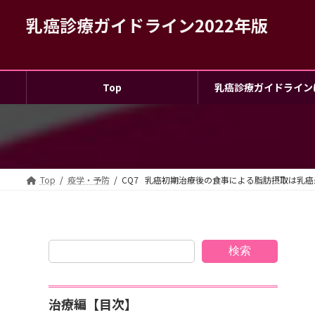
コ
ナ
乳癌診療ガイドライン2022年版
ン
ビ
テ
ゲ
ン
ー
ツ
シ
Top
乳癌診療ガイドライン
へ
ョ
ス
ン
キ
に
ッ
移
プ
動
Top
疫学・予防
CQ7 乳癌初期治療後の食事による脂肪摂取は乳
検索
治療編【目次】