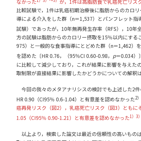
1）3）～5）
なかった
が，1件は高脂肪食で乳癌死亡リス
比較試験で，1件は乳癌初期治療後に脂肪からのカロリ
導による介入をした群（n＝1,537）とパンフレット指導
試験）であったが，10年無再発生存率（RFS），10
方の試験は脂肪からのカロリー摂取を15％以内にする
975）と一般的な食事指導にとどめた群（n＝1,462）
を認めた〔HR 0.76，（95％CI 0.60-0.98，
p
＝0.034）
に比較して減少しており，これが結果に影響を与えた
取制限が直接結果に影響したかどうかについての解釈
今回の我々のメタアナリシスの検討でも上述した2件
2
HR 0.90（CI95％ 0.6-1.04）と有意差を認めなかった
癌再発リスク（図2），乳癌死亡リスク（図3）ともにそれぞれHR
1）3
1.05（CI95％ 0.90-1.21）と有意差を認めなかった
以上より，検索した論文は最近の信頼性の高いものば