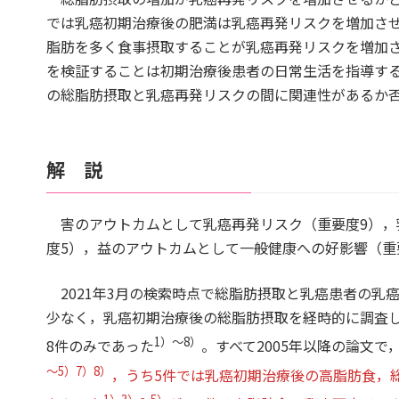
では乳癌初期治療後の肥満は乳癌再発リスクを増加さ
脂肪を多く食事摂取することが乳癌再発リスクを増加
を検証することは初期治療後患者の日常生活を指導す
の総脂肪摂取と乳癌再発リスクの間に関連性があるか
解 説
害のアウトカムとして乳癌再発リスク（重要度9），
度5），益のアウトカムとして一般健康への好影響（重
2021年3月の検索時点で総脂肪摂取と乳癌患者の乳
少なく，乳癌初期治療後の総脂肪摂取を経時的に調査
1）～8）
8件のみであった
。すべて2005年以降の論文で
～5）7）8）
，うち5件では乳癌初期治療後の高脂肪食，