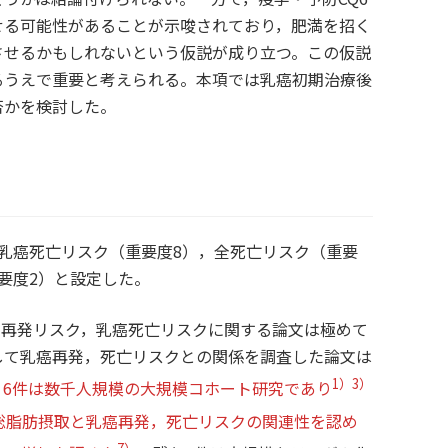
せる可能性があることが示唆されており，肥満を招く
させるかもしれないという仮説が成り立つ。この仮説
るうえで重要と考えられる。本項では乳癌初期治療後
否かを検討した。
乳癌死亡リスク（重要度8），全死亡リスク（重要
要度2）と設定した。
癌再発リスク，乳癌死亡リスクに関する論文は極めて
して乳癌再発，死亡リスクとの関係を調査した論文は
1）3）
，
6件は数千人規模の大規模コホート研究であり
総脂肪摂取と乳癌再発，死亡リスクの関連性を認め