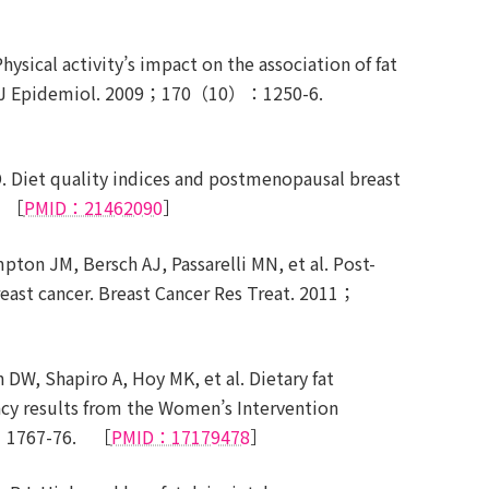
ical activity’s impact on the association of fat
r. Am J Epidemiol. 2009；170（10）：1250-6.
 Diet quality indices and postmenopausal breast
. ［
PMID：21462090
］
n JM, Bersch AJ, Passarelli MN, et al. Post-
breast cancer. Breast Cancer Res Treat. 2011；
W, Shapiro A, Hoy MK, et al. Dietary fat
cy results from the Women’s Intervention
4）：1767-76. ［
PMID：17179478
］