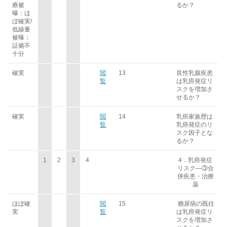
療被
るか？
曝：ほ
ぼ確実/
低線量
被曝：
証拠不
十分
確実
閲
13
良性乳腺疾患
覧
は乳癌発症リ
スクを増加さ
せるか？
確実
閲
14
乳癌家族歴は
覧
乳癌発症のリ
スク因子とな
るか？
1
2
3
4
4．乳癌発症
リスク―③合
併疾患・治療
薬
ほぼ確
閲
15
糖尿病の既往
実
覧
は乳癌発症リ
スクを増加さ