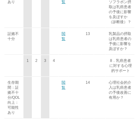
あり
覧
ソフラボン摂
取は乳癌患者
の予後に影響
を及ぼすか
（診断後）？
証拠不
閲
13
乳製品の摂取
十分
覧
は乳癌患者の
予後に影響を
及ぼすか？
1
2
3
4
8．乳癌患者
に対する心理
的サポート
生存期
閲
14
心理社会的介
間：証
覧
入は乳癌患者
拠不十
の予後改善に
分/QOL
有用か？
向上：
可能性
あり