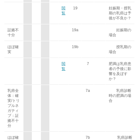
閲
19
妊娠期・授乳
覧
期の乳癌は予
後が不良か？
証拠不
19a
妊娠期の
十分
場合
ほぼ確
19b
授乳期の
実
場合
閲
7
肥満は乳癌患
覧
者の予後に影
響を及ぼす
か？
乳癌全
7a
乳癌診断
体：確
時の肥満の場
実/トリ
合
プルネ
ガティ
ブ：証
拠不十
分
ほぼ確
7b
乳癌診断