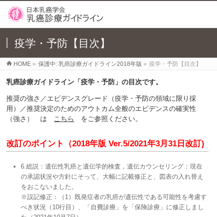
疫学・予防【目次】
HOME
»
保護中: 乳癌診療ガイドライン2018年版
»
疫学・予防【目次】
乳癌診療ガイドライン「疫学・予防」の目次です。
推奨の強さ／エビデンスグレード（疫学・予防の領域に限り採
用）／推奨決定のためのアウトカム全般のエビデンスの確実性
（強さ） は
こちら
をご参照ください。
改訂のポイント（
2018年版
Ver.5/2021年3月31日改訂)
6.総説：遺伝性乳癌と遺伝学的検査，遺伝カウンセリング：現在
の承認状況や方針にそって、大幅に記載修正と、図表の入れ替え
をおこないました。
※誤記修正：（1）既発症者の乳癌が遺伝性である可能性を考慮す
べき状況（10行目）、「自費診療」を「保険診療」に修正しまし